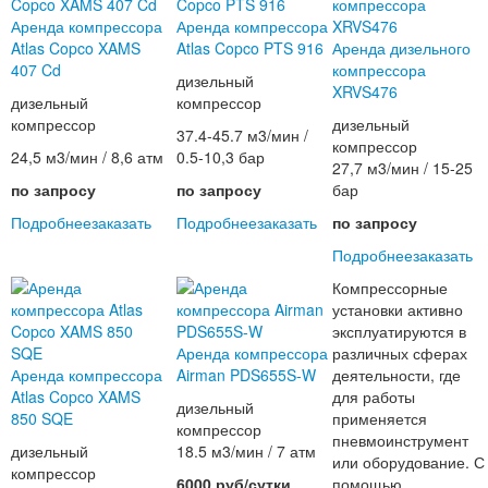
Аренда компрессора
Аренда компрессора
Atlas Copco XAMS
Atlas Copco PTS 916
Аренда дизельного
407 Cd
компрессора
дизельный
XRVS476
дизельный
компрессор
компрессор
дизельный
37.4-45.7 м3/мин /
компрессор
24,5 м3/мин / 8,6 атм
0.5-10,3 бар
27,7 м3/мин / 15-25
по запросу
по запросу
бар
Подробнее
заказать
Подробнее
заказать
по запросу
Подробнее
заказать
Компрессорные
установки активно
эксплуатируются в
Аренда компрессора
различных сферах
Аренда компрессора
Airman PDS655S-W
деятельности, где
Atlas Copco XAMS
для работы
дизельный
850 SQE
применяется
компрессор
пневмоинструмент
дизельный
18.5 м3/мин / 7 атм
или оборудование. С
компрессор
6000 руб/сутки
помощью