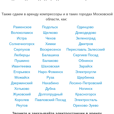
Также сдаем в аренду компрессоры и в таких городах Московской
области, как:
Раменское
Подольск
Одинцово
Волоколамск
Щелково
Домодедово
Истра
Чехов
Зеленоград
Солнечногорск
Химки
Дмитров
Серпухов
Воскресенск
Переславль Залесский
Люберцы
Балашиха
Сергиев Посад
Пушкино
Балаково
Обнинск
Ивантеевка
Шаховская
Зарайск
Егорьевск
Наро-Фоминск
Электроугли
Можайск
Руза
Щербинка
Дзержинский
Нахабино
Лосино-Петровский
Хотьково
Дубна
Ногинск
Жуковский
Долгопрудный
Красногорск
Королев
Павловский Посад
Электросталь
Реутов
Орехово-Зуево
Звоните и заказывайте электростанции в аренду