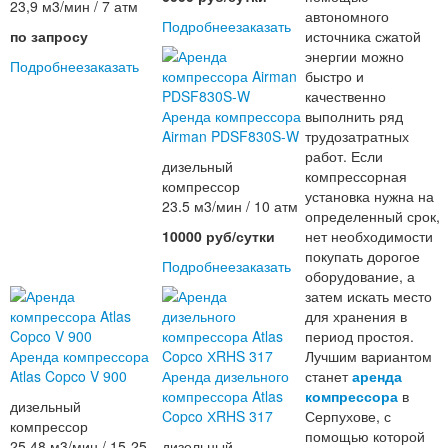
23,9 м3/мин / 7 атм
автономного
Подробнее
заказать
по запросу
источника сжатой
энергии можно
Подробнее
заказать
быстро и
качественно
Аренда компрессора
выполнить ряд
Airman PDSF830S-W
трудозатратных
работ. Если
дизельный
компрессорная
компрессор
установка нужна на
23.5 м3/мин / 10 атм
определенный срок,
10000 руб/сутки
нет необходимости
покупать дорогое
Подробнее
заказать
оборудование, а
затем искать место
для хранения в
период простоя.
Аренда компрессора
Лучшим вариантом
Atlas Copco V 900
Аренда дизельного
станет
аренда
компрессора Atlas
компрессора
в
дизельный
Copco ХRHS 317
Серпухове, с
компрессор
помощью которой
25,48 м3/мин / 15-25
дизельный