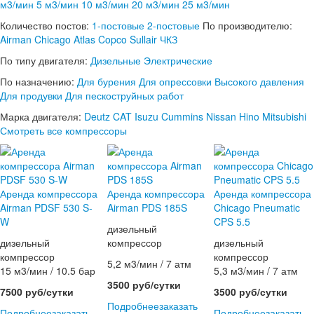
м3/мин
5 м3/мин
10 м3/мин
20 м3/мин
25 м3/мин
Количество постов:
1-постовые
2-постовые
По производителю:
Airman
Chicago
Atlas Copco
Sullair
ЧКЗ
По типу двигателя:
Дизельные
Электрические
По назначению:
Для бурения
Для опрессовки
Высокого давления
Для продувки
Для пескоструйных работ
Марка двигателя:
Deutz
CAT
Isuzu
Cummins
Nissan
Hino
Mitsubishi
Смотреть все компрессоры
Аренда компрессора
Аренда компрессора
Аренда компрессора
Airman PDSF 530 S-
Airman PDS 185S
Chicago Pneumatic
W
CPS 5.5
дизельный
дизельный
компрессор
дизельный
компрессор
компрессор
5,2 м3/мин / 7 атм
15 м3/мин / 10.5 бар
5,3 м3/мин / 7 атм
3500 руб/сутки
7500 руб/сутки
3500 руб/сутки
Подробнее
заказать
Подробнее
заказать
Подробнее
заказать