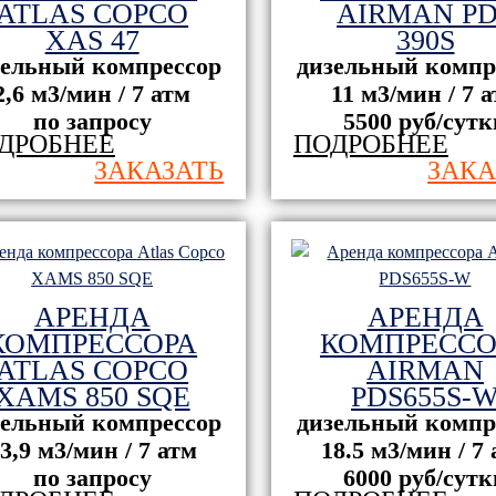
ATLAS COPCO
AIRMAN PD
XAS 47
390S
зельный компрессор
дизельный компр
2,6 м3/мин / 7 атм
11 м3/мин / 7 
по запросу
5500 руб/сутк
ДРОБНЕЕ
ПОДРОБНЕЕ
ЗАКАЗАТЬ
ЗАКА
АРЕНДА
АРЕНДА
КОМПРЕССОРА
КОМПРЕССО
ATLAS COPCO
AIRMAN
XAMS 850 SQE
PDS655S-
зельный компрессор
дизельный компр
3,9 м3/мин / 7 атм
18.5 м3/мин / 7
по запросу
6000 руб/сутк