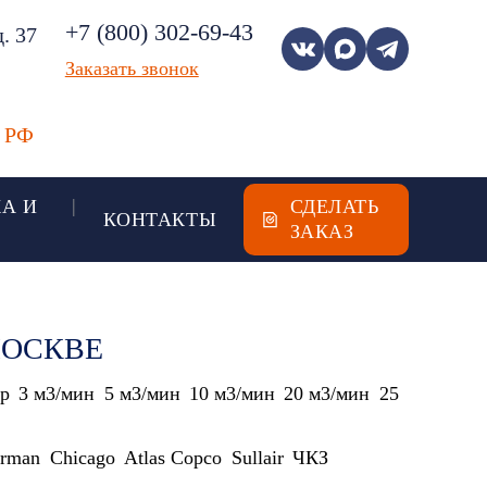
+7 (800) 302-69-43
. 37
Заказать звонок
х РФ
А И
СДЕЛАТЬ
КОНТАКТЫ
ЗАКАЗ
МОСКВЕ
ар
3 м3/мин
5 м3/мин
10 м3/мин
20 м3/мин
25
irman
Chicago
Atlas Copco
Sullair
ЧКЗ