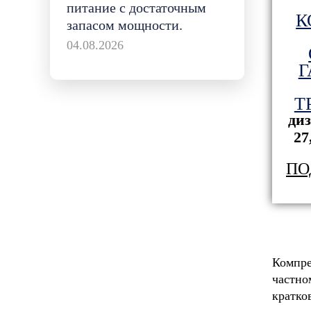
питание с достаточным
К
запасом мощности.
04.08.2026
Г
Т
ди
27
ПО
Компре
частн
кратко