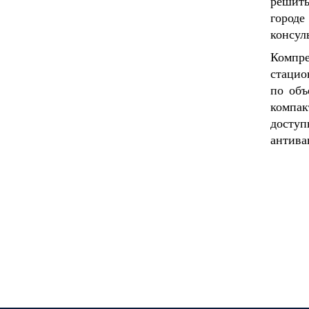
решить
город
консул
Компр
стацио
по объ
компак
досту
антива