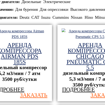
Дизельные
Электрические
у двигателя:
Для бурения
Для опрессовки
Высокого давлени
начению:
Deutz
CAT
Isuzu
Cummins
Nissan
Hino
Mitsu
двигателя:
АРЕНДА
АРЕНДА
КОМПРЕССОРА
КОМПРЕССО
AIRMAN PDS
CHICAGO
185S
PNEUMATIC 
5.5
зельный компрессор
дизельный компр
5,2 м3/мин / 7 атм
5,3 м3/мин / 7 
3500 руб/сутки
3500 руб/сутк
ДРОБНЕЕ
ПОДРОБНЕЕ
ЗАКАЗАТЬ
ЗАКА