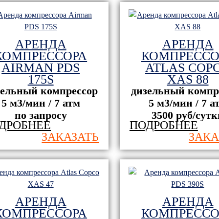
АРЕНДА
АРЕНДА
КОМПРЕССОРА
КОМПРЕССО
AIRMAN PDS
ATLAS COP
175S
XAS 88
зельный компрессор
дизельный компр
5 м3/мин / 7 атм
5 м3/мин / 7 а
по запросу
3500 руб/сутк
ДРОБНЕЕ
ПОДРОБНЕЕ
ЗАКАЗАТЬ
ЗАКА
ООО
ООО "Строит
"Нефтегазстройинвест"
управление
 "Тиссен
х" Южного
СКРУ-2
АРЕНДА
АРЕНДА
КОМПРЕССОРА
КОМПРЕССО