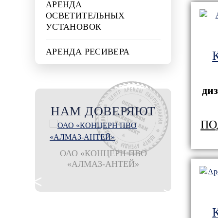
АРЕНДА
ОСВЕТИТЕЛЬНЫХ
УСТАНОВОК
АРЕНДА РЕСИВЕРА
ди
НАМ ДОВЕРЯЮТ
ПО
оношпан
ОАО «КОНЦЕРН ПВО
остан"
«АЛМАЗ-АНТЕЙ»
филиал ООО
Шахтбау Гмб
рудника 