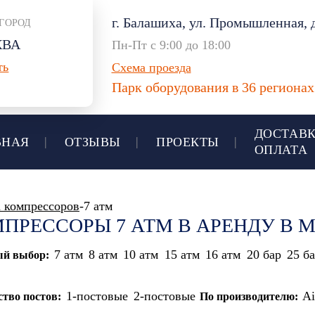
г. Балашиха, ул. Промышленная, д
ГОРОД
КВА
Пн-Пт с 9:00 до 18:00
ть
Схема проезда
Парк оборудования в 36 региона
ДОСТАВК
ВНАЯ
ОТЗЫВЫ
ПРОЕКТЫ
ОПЛАТА
 компрессоров
-7 атм
ПРЕССОРЫ 7 АТМ В АРЕНДУ В 
7 атм
8 атм
10 атм
15 атм
16 атм
20 бар
25 б
й выбор:
1-постовые
2-постовые
A
ство постов:
По производителю: