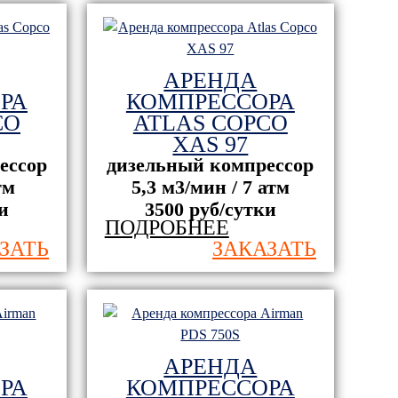
АРЕНДА
РА
КОМПРЕССОРА
CO
ATLAS COPCO
XAS 97
ессор
дизельный компрессор
тм
5,3 м3/мин / 7 атм
и
3500 руб/сутки
ПОДРОБНЕЕ
ЗАТЬ
ЗАКАЗАТЬ
ельное
ОАО "Белсталь" горно
ООО "Кроно
 - 5"
металлургический комбинат
Башкортост
АРЕНДА
РА
КОМПРЕССОРА