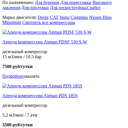
По назначению:
Для бурения
Для опрессовки
Высокого
давления
Для продувки
Для пескоструйных работ
Марка двигателя:
Deutz
CAT
Isuzu
Cummins
Nissan
Hino
Mitsubishi
Смотреть все компрессоры
Аренда компрессора Airman PDSF 530 S-W
дизельный компрессор
15 м3/мин / 10.5 бар
7500 руб/сутки
Подробнее
заказать
Аренда компрессора Airman PDS 185S
дизельный компрессор
5,2 м3/мин / 7 атм
3500 руб/сутки