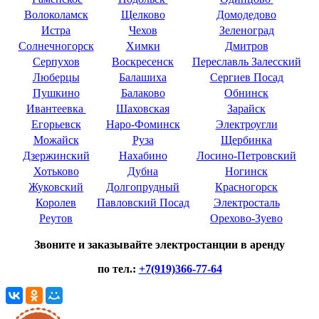
Волоколамск
Щелково
Домодедово
Истра
Чехов
Зеленоград
Солнечногорск
Химки
Дмитров
Серпухов
Воскресенск
Переславль Залесский
Люберцы
Балашиха
Сергиев Посад
Пушкино
Балаково
Обнинск
Ивантеевка
Шаховская
Зарайск
Егорьевск
Наро-Фоминск
Электроугли
Можайск
Руза
Щербинка
Дзержинский
Нахабино
Лосино-Петровский
Хотьково
Дубна
Ногинск
Жуковский
Долгопрудный
Красногорск
Королев
Павловский Посад
Электросталь
Реутов
Орехово-Зуево
Звоните и заказывайте электростанции в аренду
по тел.:
+7(919)366-77-64