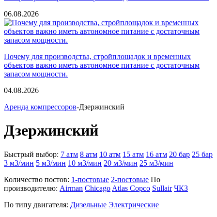
06.08.2026
Почему для производства, стройплощадок и временных
объектов важно иметь автономное питание с достаточным
запасом мощности.
04.08.2026
Аренда компрессоров
-Дзержинский
Дзержинский
Быстрый выбор:
7 атм
8 атм
10 атм
15 атм
16 атм
20 бар
25 бар
3 м3/мин
5 м3/мин
10 м3/мин
20 м3/мин
25 м3/мин
Количество постов:
1-постовые
2-постовые
По
производителю:
Airman
Chicago
Atlas Copco
Sullair
ЧКЗ
По типу двигателя:
Дизельные
Электрические