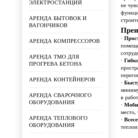
ЭЛЕКТРОСТАНЦИЙ
не чув
функц
АРЕНДА БЫТОВОК И
строит
ВАГОНЧИКОВ
Преи
·
Прос
АРЕНДА КОМПРЕССОРОВ
помеще
сотруд
АРЕНДА ТМО ДЛЯ
·
Гибк
ПРОГРЕВА БЕТОНА
простр
перего
АРЕНДА КОНТЕЙНЕРОВ
·
Быст
миниму
АРЕНДА СВАРОЧНОГО
в работ
ОБОРУДОВАНИЯ
·
Моби
место,
АРЕНДА ТЕПЛОВОГО
·
Всесе
ОБОРУДОВАНИЯ
теплои