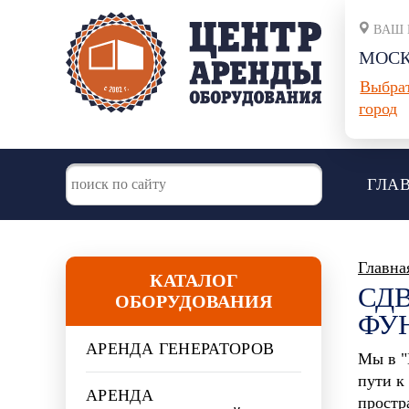
ВАШ 
МОС
Выбра
город
ГЛА
Главна
КАТАЛОГ
СД
ОБОРУДОВАНИЯ
ФУ
АРЕНДА ГЕНЕРАТОРОВ
Мы в "
пути к
АРЕНДА
простр