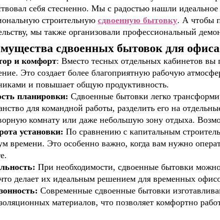
ствовал себя стесненно. Мы с радостью нашли идеально
иональную строительную
сдвоенную бытовку
. А чтобы 
ельству, мы также организовали профессиональный демо
мущества сдвоенных бытовок для офиса
тор и комфорт
: Вместо тесных отдельных кабинетов вы 
ние. Это создает более благоприятную рабочую атмосфе
никами и повышает общую продуктивность.
ость планировки:
Сдвоенные бытовки легко трансформир
анство для командной работы, разделить его на отдельны
ворную комнату или даже небольшую зону отдыха. Возм
рота установки:
По сравнению с капитальным строитель
м времени. Это особенно важно, когда вам нужно опера
е.
льность:
При необходимости, сдвоенные бытовки можно 
 что делает их идеальным решением для временных офис
зонность:
Современные сдвоенные бытовки изготавливаю
золяционных материалов, что позволяет комфортно работа