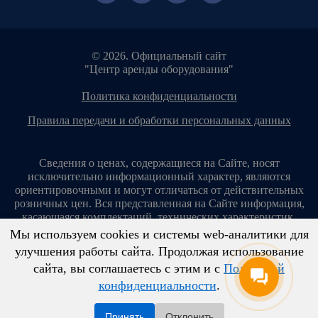
© 2026. Официальный сайт
"Центр аренды оборудования"
политика конфиденциальности
правила передачи и обработки персональных данных
Сведения о ценах, содержащиеся на Сайте, носят
исключительно информационный характер, являются
ориентировочными и могут отличаться от действительных
розничных цен. Вся представленная на Сайте информация,
касающаяся комплектаций, технических характеристик,
цветовых сочетаний, стоимости услуг, сервисного
Мы используем cookies и системы web-аналитики для
обслуживания, дополнительного оборудования, условий
улучшения работы сайта. Продолжая использование
аренды оборудования и т. п., ни при каких условиях не
сайта, вы соглашаетесь с этим и с
Политикой
является публичной офертой, определяемой положениями
ст. 437 Гражданского кодекса Российской Федерации.
конфиденциальности
.
Копирование материалов с сайта без разрешения запрещено!
Принять
Отклонить