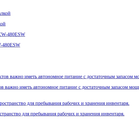
кой
CW-480ESW
ов важно иметь автономное питание с достаточным запасом мощ
остранство для пребывания рабочих и хранения инвентаря.