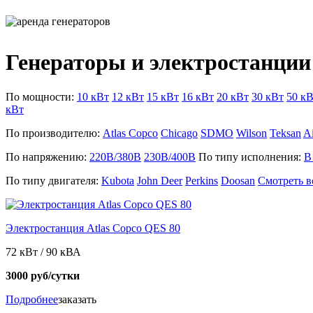
Генераторы и электростанции 
По мощности:
10 кВт
12 кВт
15 кВт
16 кВт
20 кВт
30 кВт
50 к
кВт
По производителю:
Atlas Copco
Chicago
SDMO
Wilson
Teksan
A
По напряжению:
220В/380В
230В/400В
По типу исполнения:
В
По типу двигателя:
Kubota
John Deer
Perkins
Doosan
Смотреть в
Электростанция Atlas Copco QES 80
72 кВт / 90 кВА
3000 руб/сутки
Подробнее
заказать