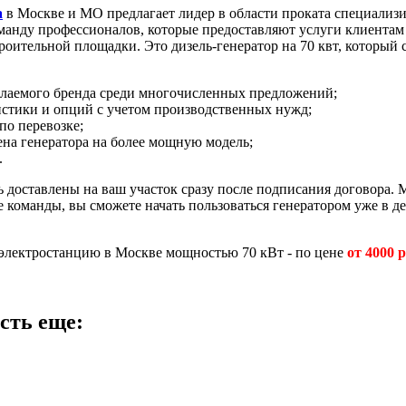
а
в Москве и МО предлагает лидер в области проката специали
манду профессионалов, которые предоставляют услуги клиента
троительной площадки. Это дизель-генератор на 70 квт, который
елаемого бренда среди многочисленных предложений;
стики и опций с учетом производственных нужд;
по перевозке;
ена генератора на более мощную модель;
.
ть доставлены на ваш участок сразу после подписания договора.
 команды, вы сможете начать пользоваться генератором уже в де
 электростанцию в Москве мощностью 70 кВт - по цене
от 4000 
сть еще: